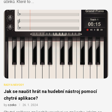
účinků. Které to …
RADY A NÁVODY
Jak se naučit hrát na hudební nástroj pomocí
chytré aplikace?
by
czeko
26. 1. 2024