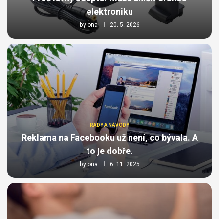
elektroniku
by
ona
20. 5. 2026
RADY A NÁVODY
Reklama na Facebooku už není, co bývala. A
to je dobře.
by
ona
6. 11. 2025