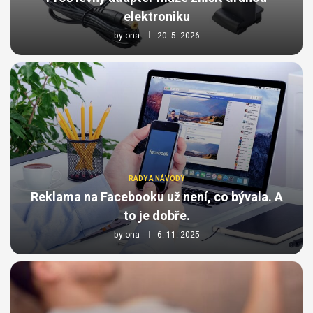
elektroniku
by
ona
20. 5. 2026
RADY A NÁVODY
Reklama na Facebooku už není, co bývala. A
to je dobře.
by
ona
6. 11. 2025