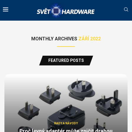
MONTHLY ARCHIVES
ZÁŘÍ 2022
FEATURED POSTS
RADY A NÁVODY
Proč levný adaptér může zničit drahou